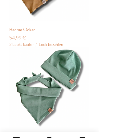
Beanie Ocker
Preis
54,99 €
2 Looks kaufen, 1 Look bezahlen
Beanie Mint