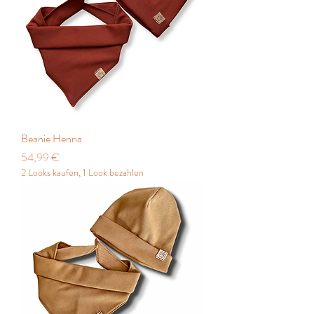
Beanie Henna
Preis
54,99 €
2 Looks kaufen, 1 Look bezahlen