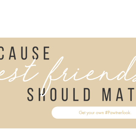
HOME
REISEN MIT HUND
OUTFITS D
Get your own #Pawtnerlook.