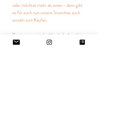
oder möchtet mehr als einen - dann gibt
es für euch nun unsere Srunchies auch
einzeln zum Kaufen.
Passt super an jedes Handgelenk und ist
perfekt für jeden Zopf.
Mit jedem Einkauf unterstützt Du Tiere in
Not.
IMPRESSUM
ZAHLUNG & VERSAND
WIDERRUFSRECHT