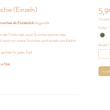
chie (Einzeln)
5,9
2 Looks 
runchies als Einzelstück
hergestellt.
Farbe
*
in der Farbe, habt euren Srunchie verloren oder
für euch nun unsere Srunchies auch einzeln zum Kaufen.
Anzahl
*
 perfekt für jeden Zopf.
 in Not.
In d