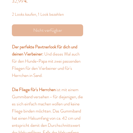
Preis
32,99 €
2 Looks kaufen, 1 Look bezahlen
Nicht verfügbar
Der perfekte Pawtnerlook für dich und
deinen Vierbeiner:
Und dieses Mal auch
für den Hunde-Papa mit zwei passenden
Fliegen für den Vierbeiner und für's
Herrchen in Sand.
Die Fliege für's Herrchen
ist mit einem
Gummiband versehen - für diejenigen, die
es sich einfach machen wollen und keine
Fliege binden möchten. Das Gummiband
hat einen Halsumfang von ca. 42 cm und
entspricht damit den Durchschnittswert
der Halsumfänge. Falls der Halsumfang