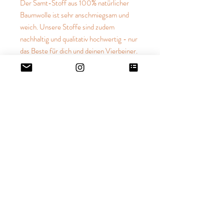
Der Samt-Stoff aus 100% natürlicher
Baumwolle ist sehr anschmiegsam und
weich. Unsere Stoffe sind zudem
nachhaltig und qualitativ hochwertig - nur
das Beste für dich und deinen Vierbeiner.
Mit jedem Einkauf unterstützt Du Tiere in
Not. Erfahre mehr unter "TIERE IN
NOT".
PRODUKTINFO
Material: 100% Bio-Baumwolle
GRÖSSENTABELLE
Farbe: Sand
Größe Fliege Herrchen (Einheitsgröße)
VERSANDINFO
ca. 14 cm lang x 8 cm hoch
Eigenschaften: besonders anschmiegsam,
Halsumfang ideal ab 42 cm
weich, besonders wärmend
Versandkosten (Versandkostenfrei in
Deutschland ab 50 EUR)
Größe Fliege Vierbeiner (Einheitsgröße)
Waschempfehlung: Wasche diese