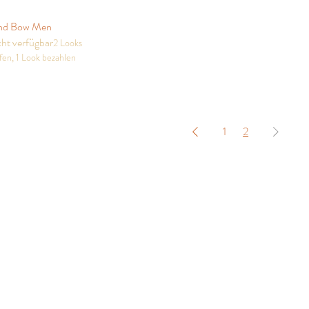
nd Bow Men
Schnellansicht
ht verfügbar
2 Looks
fen, 1 Look bezahlen
1
2