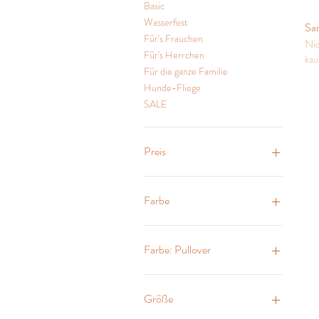
Basic
Wasserfest
Sa
Für's Frauchen
Nic
Für's Herrchen
kau
Für die ganze Familie
Hunde-Fliege
SALE
Preis
24 €
100 €
Farbe
Farbe: Pullover
Größe